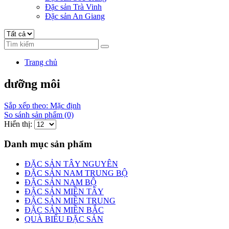
Đặc sản Trà Vinh
Đặc sản An Giang
Trang chủ
dưỡng môi
Sắp xếp theo: Mặc định
So sánh sản phẩm (0)
Hiển thị:
Danh mục sản phẩm
ĐẶC SẢN TÂY NGUYÊN
ĐẶC SẢN NAM TRUNG BỘ
ĐẶC SẢN NAM BỘ
ĐẶC SẢN MIỀN TÂY
ĐẶC SẢN MIỀN TRUNG
ĐẶC SẢN MIỀN BẮC
QUÀ BIẾU ĐẶC SẢN