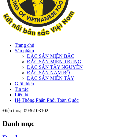
Trang chủ
Sản phẩm
ĐẶC SẢN MIỀN BẮC
ĐẶC SẢN MIỀN TRUNG
ĐẶC SẢN TÂY NGUYÊN
ĐẶC SẢN NAM BỘ
ĐẶC SẢN MIỀN TÂY
Giới thiệu
Tin tức
Liên hệ
Hệ Thống Phân Phối Toàn Quốc
Điện thoại
0936103102
Danh mục