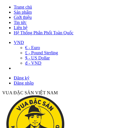
Trang chủ
Sản phẩm
Giới thiệu
Tin tức
Liên hệ
Hệ Thống Phân Phối Toàn Quốc
VND
€ - Euro
£ - Pound Sterling
$ - US Dollar
đ - VND
Đăng ký
Đăng nhập
VUA ĐẶC SẢN VIỆT NAM