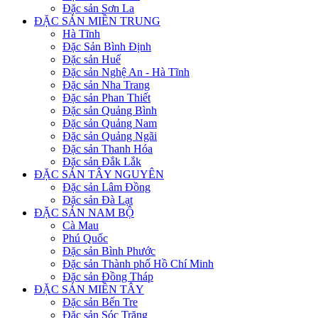
Đặc sản Sơn La
ĐẶC SẢN MIỀN TRUNG
Hà Tĩnh
Đặc Sản Bình Định
Đặc sản Huế
Đặc sản Nghệ An - Hà Tĩnh
Đặc sản Nha Trang
Đặc sản Phan Thiết
Đặc sản Quảng Bình
Đặc sản Quảng Nam
Đặc sản Quảng Ngãi
Đặc sản Thanh Hóa
Đặc sản Đắk Lắk
ĐẶC SẢN TÂY NGUYÊN
Đặc sản Lâm Đồng
Đặc sản Đà Lạt
ĐẶC SẢN NAM BỘ
Cà Mau
Phú Quốc
Đặc sản Bình Phước
Đặc sản Thành phố Hồ Chí Minh
Đặc sản Đồng Tháp
ĐẶC SẢN MIỀN TÂY
Đặc sản Bến Tre
Đặc sản Sóc Trăng