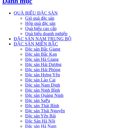
Danh mục
QUÀ BIẾU ĐẶC SẢN
Giỏ quà đặc sản
Hộp quà đặc sản
Quà biếu cao cấp
Quà biếu doanh nghiệp
ĐẶC SẢN NAM TRUNG BỘ
ĐẶC SẢN MIỀN BẮC
Đặc sản Bắc Giang
Đặc sản Bắc Kạn
Đặc sản Hà Giang
Đặc sản Hải Dương
Đặc sản Hải Phòng
Đặc sản Hưng Yên
Đặc sản Lào Cai
Đặc sản Nam Định
Đặc sản Ninh Bình
Đặc sản Quảng Ninh
Đặc sản SaPa
Đặc sản Thái Bình
Đặc sản Thái Nguyên
Đặc sản Yên Bái
Đặc Sản Hà Nội
Đặc sản Hà Nam