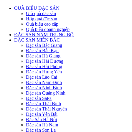
QUÀ BIẾU ĐẶC SẢN
Giỏ quà đặc sản
Hộp quà đặc sản
Quà biếu cao cấp
Quà biếu doanh nghiệp
ĐẶC SẢN NAM TRUNG BỘ
ĐẶC SẢN MIỀN BẮC
Đặc sản Bắc Giang
Đặc sản Bắc Kạn
Đặc sản Hà Giang
Đặc sản Hải Dương
Đặc sản Hải Phòng
Đặc sản Hưng Yên
Đặc sản Lào Cai
Đặc sản Nam Định
Đặc sản Ninh Bình
Đặc sản Quảng Ninh
Đặc sản SaPa
Đặc sản Thái Bình
Đặc sản Thái Nguyên
Đặc sản Yên Bái
Đặc Sản Hà Nội
Đặc sản Hà Nam
Đặc sản Sơn La