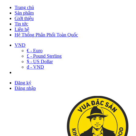
Trang chủ
Sản phẩm
Giới thiệu
Tin tức
Liên hệ
Hệ Thống Phân Phối Toàn Quốc
VND
€ - Euro
£ - Pound Sterling
$ - US Dollar
đ - VND
Đăng ký
Đăng nhập