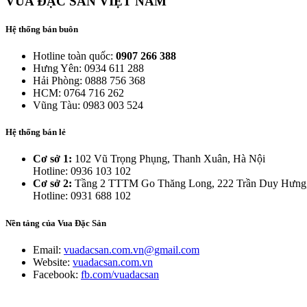
VUA ĐẶC SẢN VIỆT NAM
Hệ thống bán buôn
Hotline toàn quốc:
0907 266 388
Hưng Yên: 0934 611 288
Hải Phòng: 0888 756 368
HCM: 0764 716 262
Vũng Tàu: 0983 003 524
Hệ thống bán lẻ
Cơ sở 1:
102 Vũ Trọng Phụng, Thanh Xuân, Hà Nội
Hotline: 0936 103 102
Cơ sở 2:
Tầng 2 TTTM Go Thăng Long, 222 Trần Duy Hưng
Hotline: 0931 688 102
Nền tảng của Vua Đặc Sản
Email:
vuadacsan.com.vn@gmail.com
Website:
vuadacsan.com.vn
Facebook:
fb.com/vuadacsan