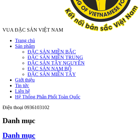
VUA ĐẶC SẢN VIỆT NAM
Trang chủ
Sản phẩm
ĐẶC SẢN MIỀN BẮC
ĐẶC SẢN MIỀN TRUNG
ĐẶC SẢN TÂY NGUYÊN
ĐẶC SẢN NAM BỘ
ĐẶC SẢN MIỀN TÂY
Giới thiệu
Tin tức
Liên hệ
Hệ Thống Phân Phối Toàn Quốc
Điện thoại
0936103102
Danh mục
Danh mục