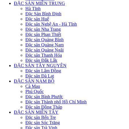
ĐẶC SẢN MIỀN TRUNG
Hà Tĩnh
Đặc Sản Bình Định
Đặc sản Huế
Đặc sản Nghệ An - Hà Tĩnh
Đặc sản Nha Trang
Đặc sản Phan Thiết
Đặc sản Quảng Bình
Đặc sản Quảng Nam
Đặc sản Quảng Ngãi
Đặc sản Thanh Hóa
Đặc sản Đắk Lắk
ĐẶC SẢN TÂY NGUYÊN
Đặc sản Lâm Đồng
Đặc sản Đà Lạt
ĐẶC SẢN NAM BỘ
Cà Mau
Phú Quốc
Đặc sản Bình Phước
Đặc sản Thành phố Hồ Chí Minh
Đặc sản Đồng Tháp
ĐẶC SẢN MIỀN TÂY
Đặc sản Bến Tre
Đặc sản Sóc Trăng
Đặc sản Trà Vinh