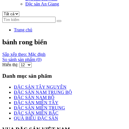
Đặc sản An Giang
Trang chủ
bánh rong biển
Sắp xếp theo: Mặc định
So sánh sản phẩm (0)
Hiển thị:
Danh mục sản phẩm
ĐẶC SẢN TÂY NGUYÊN
ĐẶC SẢN NAM TRUNG BỘ
ĐẶC SẢN NAM BỘ
ĐẶC SẢN MIỀN TÂY
ĐẶC SẢN MIỀN TRUNG
ĐẶC SẢN MIỀN BẮC
QUÀ BIẾU ĐẶC SẢN