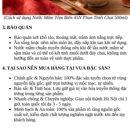
(Cách sử dụng Nước Mắm Tôm Biển 45N Phan Thiết Chai 500ml)
3. BẢO QUẢN
Bảo quản nơi khô ráo, thoáng mát, tránh ánh nắng trực tiếp.
Ăn sống hoặc nêm nếm món ăn, đậy nắp kín sau khi sử dụng.
Nước mắm chuẩn truyền thống nên khi để lâu nước mắm sẽ
sậm màu và có thể có kết tinh muối dưới đáy chai, không ảnh
hưởng đến an toàn vệ sinh thực phẩm.
4. TẠI SAO NÊN MUA HÀNG TẠI VUA ĐẶC SẢN?
Chính gốc & Nguyên bản: 100% đặc sản tuyển chọn từ vùng
nguyên liệu gốc, giữ trọn hương vị mộc mạc, tự nhiên.
Bản sắc & Tinh hoa: Lưu giữ giá trị văn hóa truyền thống đặc
trưng trong từng sản phẩm.
Nhanh chóng & Chuyên nghiệp: Giao nội thành Hà Nội chỉ 1
giờ, toàn quốc tối đa 3 - 5 ngày.
Minh bạch & An toàn: 100% sản phẩm rõ ràng nguồn gốc
xuất xứ, kiểm định chất lượng nghiêm ngặt trước khi đến tay
khách hàng.