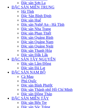
Đặc sản Sơn La
ĐẶC SẢN MIỀN TRUNG
Hà Tĩnh
Đặc Sản Bình Định
Đặc sản Huế
Đặc sản Nghệ An - Hà Tĩnh
Đặc sản Nha Trang
Đặc sản Phan Thiết
Đặc sản Quảng Bình
Đặc sản Quảng Nam
Đặc sản Quảng Ngãi
Đặc sản Thanh Hóa
Đặc sản Đắk Lắk
ĐẶC SẢN TÂY NGUYÊN
Đặc sản Lâm Đồng
Đặc sản Đà Lạt
ĐẶC SẢN NAM BỘ
Cà Mau
Phú Quốc
Đặc sản Bình Phước
Đặc sản Thành phố Hồ Chí Minh
Đặc sản Đồng Tháp
ĐẶC SẢN MIỀN TÂY
Đặc sản Bến Tre
Đặc sản Sóc Trăng