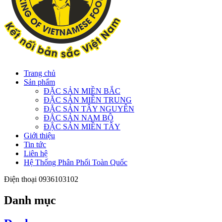
Trang chủ
Sản phẩm
ĐẶC SẢN MIỀN BẮC
ĐẶC SẢN MIỀN TRUNG
ĐẶC SẢN TÂY NGUYÊN
ĐẶC SẢN NAM BỘ
ĐẶC SẢN MIỀN TÂY
Giới thiệu
Tin tức
Liên hệ
Hệ Thống Phân Phối Toàn Quốc
Điện thoại
0936103102
Danh mục