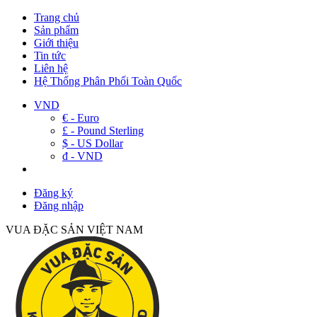
Trang chủ
Sản phẩm
Giới thiệu
Tin tức
Liên hệ
Hệ Thống Phân Phối Toàn Quốc
VND
€ - Euro
£ - Pound Sterling
$ - US Dollar
đ - VND
Đăng ký
Đăng nhập
VUA ĐẶC SẢN VIỆT NAM