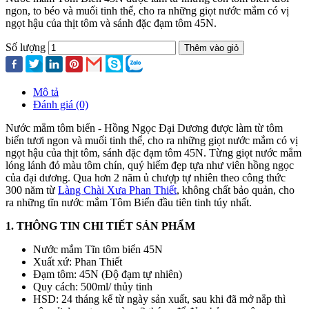
ngon, to béo và muối tinh thể, cho ra những giọt nước mắm có vị
ngọt hậu của thịt tôm và sánh đặc đạm tôm 45N.
Số lượng
Thêm vào giỏ
Mô tả
Đánh giá (0)
Nước mắm tôm biển - Hồng Ngọc Đại Dương được làm từ tôm
biển tươi ngon và muối tinh thể, cho ra những giọt nước mắm có vị
ngọt hậu của thịt tôm, sánh đặc đạm tôm 45N. Từng giọt nước mắm
lóng lánh đỏ màu tôm chín, quý hiếm đẹp tựa như viên hồng ngọc
của đại dương. Qua hơn 2 năm ủ chượp tự nhiên theo công thức
300 năm từ
Làng Chài Xưa Phan Thiết
, không chất bảo quản, cho
ra những tĩn nước mắm Tôm Biển đầu tiên tinh túy nhất.
1. THÔNG TIN CHI TIẾT SẢN PHẨM
Nước mắm Tĩn tôm biển 45N
Xuất xứ: Phan Thiết
Đạm tôm: 45N (Độ đạm tự nhiên)
Quy cách: 500ml/ thủy tinh
HSD: 24 tháng kể từ ngày sản xuất, sau khi đã mở nắp thì