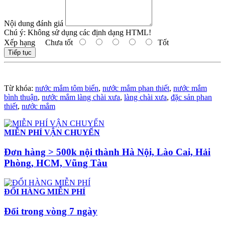
Nội dung đánh giá
Chú ý:
Không sử dụng các định dạng HTML!
Xếp hạng
Chưa tốt
Tốt
Tiếp tục
Từ khóa:
nước mắm tôm biển
,
nước mắm phan thiết
,
nước mắm
bình thuận
,
nước mắm làng chài xưa
,
làng chài xưa
,
đặc sản phan
thiết
,
nước mắm
MIỄN PHÍ VẬN CHUYỂN
Đơn hàng > 500k nội thành Hà Nội, Lào Cai, Hải
Phòng, HCM, Vũng Tàu
ĐỔI HÀNG MIỄN PHÍ
Đổi trong vòng 7 ngày