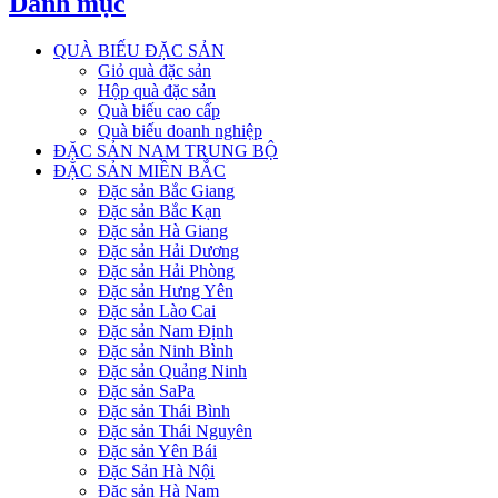
Danh mục
QUÀ BIẾU ĐẶC SẢN
Giỏ quà đặc sản
Hộp quà đặc sản
Quà biếu cao cấp
Quà biếu doanh nghiệp
ĐẶC SẢN NAM TRUNG BỘ
ĐẶC SẢN MIỀN BẮC
Đặc sản Bắc Giang
Đặc sản Bắc Kạn
Đặc sản Hà Giang
Đặc sản Hải Dương
Đặc sản Hải Phòng
Đặc sản Hưng Yên
Đặc sản Lào Cai
Đặc sản Nam Định
Đặc sản Ninh Bình
Đặc sản Quảng Ninh
Đặc sản SaPa
Đặc sản Thái Bình
Đặc sản Thái Nguyên
Đặc sản Yên Bái
Đặc Sản Hà Nội
Đặc sản Hà Nam