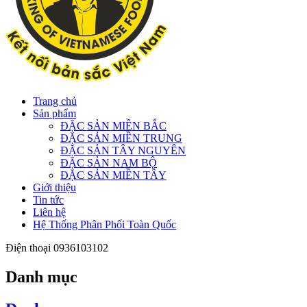
Trang chủ
Sản phẩm
ĐẶC SẢN MIỀN BẮC
ĐẶC SẢN MIỀN TRUNG
ĐẶC SẢN TÂY NGUYÊN
ĐẶC SẢN NAM BỘ
ĐẶC SẢN MIỀN TÂY
Giới thiệu
Tin tức
Liên hệ
Hệ Thống Phân Phối Toàn Quốc
Điện thoại
0936103102
Danh mục