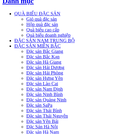
Danh mục
QUÀ BIẾU ĐẶC SẢN
Giỏ quà đặc sản
Hộp quà đặc sản
Quà biếu cao cấp
Quà biếu doanh nghiệp
ĐẶC SẢN NAM TRUNG BỘ
ĐẶC SẢN MIỀN BẮC
Đặc sản Bắc Giang
Đặc sản Bắc Kạn
Đặc sản Hà Giang
Đặc sản Hải Dương
Đặc sản Hải Phòng
Đặc sản Hưng Yên
Đặc sản Lào Cai
Đặc sản Nam Định
Đặc sản Ninh Bình
Đặc sản Quảng Ninh
Đặc sản SaPa
Đặc sản Thái Bình
Đặc sản Thái Nguyên
Đặc sản Yên Bái
Đặc Sản Hà Nội
Đặc sản Hà Nam