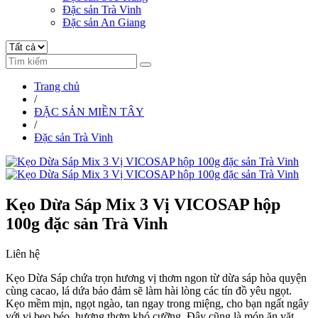
Đặc sản Trà Vinh
Đặc sản An Giang
Trang chủ
/
ĐẶC SẢN MIỀN TÂY
/
Đặc sản Trà Vinh
Kẹo Dừa Sáp Mix 3 Vị VICOSAP hộp
100g đặc sản Trà Vinh
Liên hệ
Kẹo Dừa Sáp chứa trọn hương vị thơm ngon từ dừa sáp hòa quyện
cùng cacao, lá dứa bảo đảm sẽ làm hài lòng các tín đồ yêu ngọt.
Kẹo mềm mịn, ngọt ngào, tan ngay trong miệng, cho bạn ngất ngây
với vị beo béo, hương thơm khó cưỡng. Đây cũng là món ăn vặt