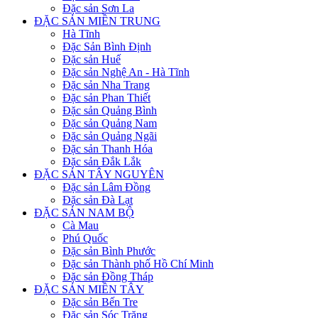
Đặc sản Sơn La
ĐẶC SẢN MIỀN TRUNG
Hà Tĩnh
Đặc Sản Bình Định
Đặc sản Huế
Đặc sản Nghệ An - Hà Tĩnh
Đặc sản Nha Trang
Đặc sản Phan Thiết
Đặc sản Quảng Bình
Đặc sản Quảng Nam
Đặc sản Quảng Ngãi
Đặc sản Thanh Hóa
Đặc sản Đắk Lắk
ĐẶC SẢN TÂY NGUYÊN
Đặc sản Lâm Đồng
Đặc sản Đà Lạt
ĐẶC SẢN NAM BỘ
Cà Mau
Phú Quốc
Đặc sản Bình Phước
Đặc sản Thành phố Hồ Chí Minh
Đặc sản Đồng Tháp
ĐẶC SẢN MIỀN TÂY
Đặc sản Bến Tre
Đặc sản Sóc Trăng