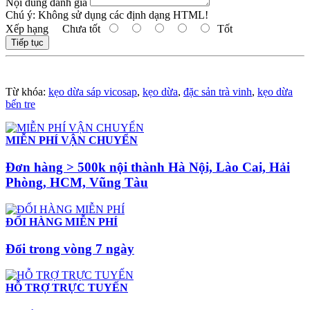
Nội dung đánh giá
Chú ý:
Không sử dụng các định dạng HTML!
Xếp hạng
Chưa tốt
Tốt
Tiếp tục
Từ khóa:
kẹo dừa sáp vicosap
,
kẹo dừa
,
đặc sản trà vinh
,
kẹo dừa
bến tre
MIỄN PHÍ VẬN CHUYỂN
Đơn hàng > 500k nội thành Hà Nội, Lào Cai, Hải
Phòng, HCM, Vũng Tàu
ĐỔI HÀNG MIỄN PHÍ
Đổi trong vòng 7 ngày
HỖ TRỢ TRỰC TUYẾN