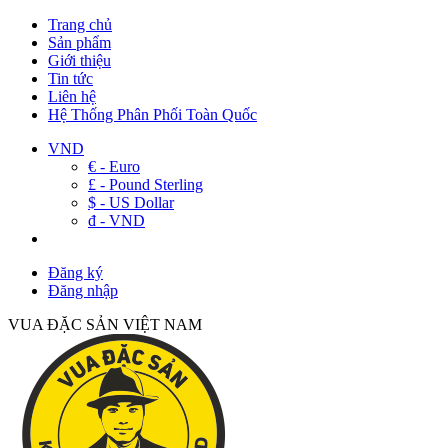
Trang chủ
Sản phẩm
Giới thiệu
Tin tức
Liên hệ
Hệ Thống Phân Phối Toàn Quốc
VND
€ - Euro
£ - Pound Sterling
$ - US Dollar
đ - VND
Đăng ký
Đăng nhập
VUA ĐẶC SẢN VIỆT NAM