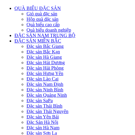
QUÀ BIẾU ĐẶC SẢN
Giỏ quà đặc sản
Hộp quà đặc sản
Quà biếu cao cấp
Quà biếu doanh nghiệp
ĐẶC SẢN NAM TRUNG BỘ
ĐẶC SẢN MIỀN BẮC
Đặc sản Bắc Giang
Đặc sản Bắc Kạn
Đặc sản Hà Giang
Đặc sản Hải Dương
Đặc sản Hải Phòng
Đặc sản Hưng Yên
Đặc sản Lào Cai
Đặc sản Nam Định
Đặc sản Ninh Bình
Đặc sản Quảng Ninh
Đặc sản SaPa
Đặc sản Thái Bình
Đặc sản Thái Nguyên
Đặc sản Yên Bái
Đặc Sản Hà Nội
Đặc sản Hà Nam
Đặc sản Sơn La