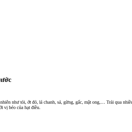
hước
ên nhiên như tỏi, ớt đỏ, lá chanh, sả, gừng, gấc, mật ong,… Trải qua nh
ới vị béo của hạt điều.