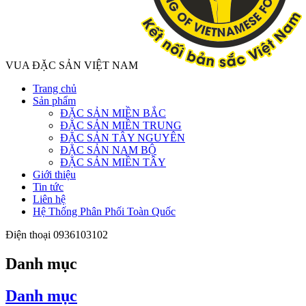
VUA ĐẶC SẢN VIỆT NAM
Trang chủ
Sản phẩm
ĐẶC SẢN MIỀN BẮC
ĐẶC SẢN MIỀN TRUNG
ĐẶC SẢN TÂY NGUYÊN
ĐẶC SẢN NAM BỘ
ĐẶC SẢN MIỀN TÂY
Giới thiệu
Tin tức
Liên hệ
Hệ Thống Phân Phối Toàn Quốc
Điện thoại
0936103102
Danh mục
Danh mục