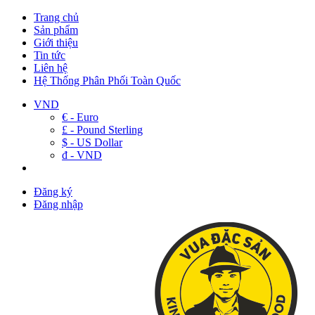
Trang chủ
Sản phẩm
Giới thiệu
Tin tức
Liên hệ
Hệ Thống Phân Phối Toàn Quốc
VND
€ - Euro
£ - Pound Sterling
$ - US Dollar
đ - VND
Đăng ký
Đăng nhập