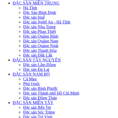
ĐẶC SẢN MIỀN TRUNG
Hà Tĩnh
Đặc Sản Bình Định
Đặc sản Huế
Đặc sản Nghệ An - Hà Tĩnh
Đặc sản Nha Trang
Đặc sản Phan Thiết
Đặc sản Quảng Bình
Đặc sản Quảng Nam
Đặc sản Quảng Ngãi
Đặc sản Thanh Hóa
Đặc sản Đắk Lắk
ĐẶC SẢN TÂY NGUYÊN
Đặc sản Lâm Đồng
Đặc sản Đà Lạt
ĐẶC SẢN NAM BỘ
Cà Mau
Phú Quốc
Đặc sản Bình Phước
Đặc sản Thành phố Hồ Chí Minh
Đặc sản Đồng Tháp
ĐẶC SẢN MIỀN TÂY
Đặc sản Bến Tre
Đặc sản Sóc Trăng
Đặc sản Trà Vinh