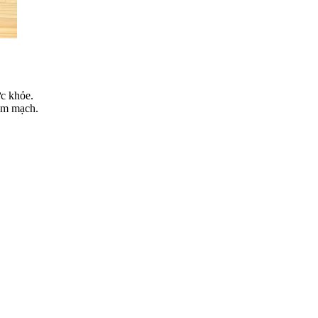
ức khỏe.
tim mạch.