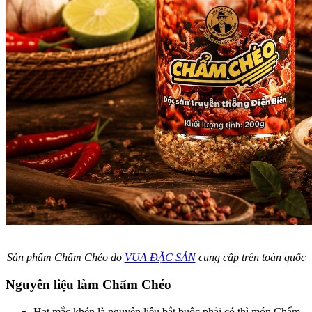
Sản phẩm Chẩm Chéo do
VUA ĐẶC SẢN
cung cấp trên toàn quốc
Nguyên liệu làm Chẩm Chéo
Hạt mắc khén là nguyên liệu bắt buộc phải có thì món Chẩm