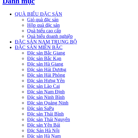
Danh mục
QUÀ BIẾU ĐẶC SẢN
Giỏ quà đặc sản
Hộp quà đặc sản
Quà biếu cao cấp
Quà biếu doanh nghiệp
ĐẶC SẢN NAM TRUNG BỘ
ĐẶC SẢN MIỀN BẮC
Đặc sản Bắc Giang
Đặc sản Bắc Kạn
Đặc sản Hà Giang
Đặc sản Hải Dương
Đặc sản Hải Phòng
Đặc sản Hưng Yên
Đặc sản Lào Cai
Đặc sản Nam Định
Đặc sản Ninh Bình
Đặc sản Quảng Ninh
Đặc sản SaPa
Đặc sản Thái Bình
Đặc sản Thái Nguyên
Đặc sản Yên Bái
Đặc Sản Hà Nội
Đặc sản Hà Nam