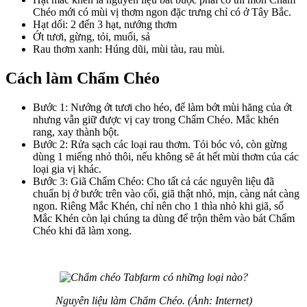
Chéo mới có mùi vị thơm ngon đặc trưng chỉ có ở Tây Bắc.
Hạt dổi: 2 đến 3 hạt, nướng thơm
Ớt tươi, gừng, tỏi, muối, sả
Rau thơm xanh: Húng dũi, mùi tàu, rau mùi.
Cách làm Chẩm Chéo
Bước 1: Nướng ớt tươi cho héo, để làm bớt mùi hăng của ớt
nhưng vẫn giữ được vị cay trong Chẩm Chéo. Mắc khén
rang, xay thành bột.
Bước 2: Rửa sạch các loại rau thơm. Tỏi bóc vỏ, còn gừng
dùng 1 miếng nhỏ thôi, nếu không sẽ át hết mùi thơm của các
loại gia vị khác.
Bước 3: Giã Chẩm Chéo: Cho tất cả các nguyên liệu đã
chuẩn bị ở bước trên vào cối, giã thật nhỏ, mịn, càng nát càng
ngon. Riêng Mắc Khén, chỉ nên cho 1 thìa nhỏ khi giã, số
Mắc Khén còn lại chúng ta dùng để trộn thêm vào bát Chẩm
Chéo khi đã làm xong.
Nguyên liệu làm Chẩm Chéo. (Ảnh: Internet)