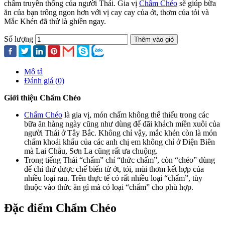
chấm truyền thống của người Thái. Gia vị
Chẩm Chéo
sẽ giúp bữa
ăn của bạn trông ngon hơn với vị cay cay của ớt, thơm của tỏi và
Mắc Khén đã thử là ghiền ngay.
Số lượng
Thêm vào giỏ
Mô tả
Đánh giá (0)
Giới thiệu Chẩm Chéo
Chẩm Chéo
là gia vị, món chấm không thể thiếu trong các
bữa ăn hàng ngày cũng như dùng để đãi khách miền xuôi của
người Thái ở Tây Bắc. Không chỉ vậy, mắc khén còn là món
chấm khoái khẩu của các anh chị em không chỉ ở Điện Biên
mà Lai Châu, Sơn La cũng rất ưa chuộng.
Trong tiếng Thái “chẩm” chỉ “thức chấm”, còn “chéo” dùng
để chỉ thứ được chế biến từ ớt, tỏi, mùi thơm kết hợp của
nhiều loại rau. Trên thực tế có rất nhiều loại “chẩm”, tùy
thuộc vào thức ăn gì mà có loại “chẩm” cho phù hợp.
Đặc điểm Chẩm Chéo