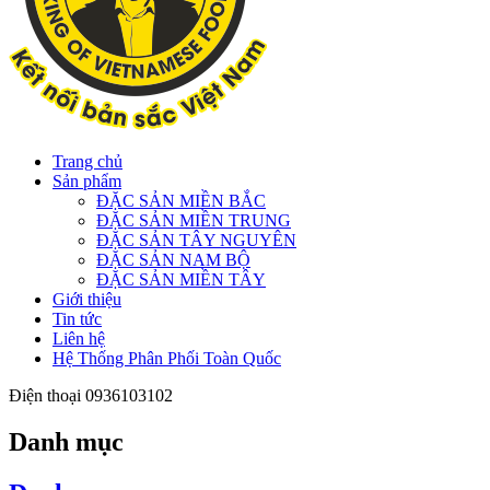
Trang chủ
Sản phẩm
ĐẶC SẢN MIỀN BẮC
ĐẶC SẢN MIỀN TRUNG
ĐẶC SẢN TÂY NGUYÊN
ĐẶC SẢN NAM BỘ
ĐẶC SẢN MIỀN TÂY
Giới thiệu
Tin tức
Liên hệ
Hệ Thống Phân Phối Toàn Quốc
Điện thoại
0936103102
Danh mục