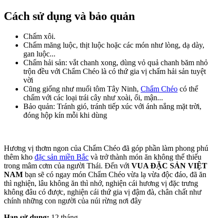
Cách sử dụng và bảo quản
Chấm xôi.
Chấm măng luộc, thịt luộc hoặc các món như lòng, dạ dày,
gan luộc...
Chấm hải sản: vắt chanh xong, dùng vỏ quả chanh băm nhỏ
trộn đều với Chẩm Chéo là có thứ gia vị chấm hải sản tuyệt
vời
Cũng giống như muối tôm Tây Ninh,
Chẩm Chéo
có thể
chấm với các loại trái cây như xoài, ổi, mận...
Bảo quản: Tránh gió, tránh tiếp xúc với ánh nắng mặt trời,
đóng hộp kín mỗi khi dùng
Hương vị thơm ngon của Chẩm Chéo đã góp phần làm phong phú
thêm kho
đặc sản miền Bắc
và trở thành món ăn không thể thiếu
trong mâm cơm của người Thái. Đến với
VUA ĐẶC SẢN VIỆT
NAM
bạn sẽ có ngay món Chẩm Chéo vừa lạ vừa độc đáo, đã ăn
thì nghiện, lâu không ăn thì nhớ, nghiện cái hương vị đặc trưng
không đâu có được, nghiện cái thứ gia vị đậm đà, chân chất như
chính những con người của núi rừng nơi đây
Hạn sử dụng:
12 tháng