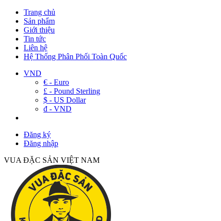
Trang chủ
Sản phẩm
Giới thiệu
Tin tức
Liên hệ
Hệ Thống Phân Phối Toàn Quốc
VND
€ - Euro
£ - Pound Sterling
$ - US Dollar
đ - VND
Đăng ký
Đăng nhập
VUA ĐẶC SẢN VIỆT NAM