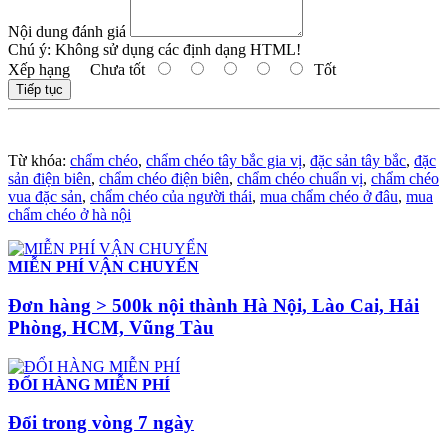
Nội dung đánh giá
Chú ý:
Không sử dụng các định dạng HTML!
Xếp hạng
Chưa tốt
Tốt
Tiếp tục
Từ khóa:
chẩm chéo
,
chẩm chéo tây bắc gia vị
,
đặc sản tây bắc
,
đặc
sản điện biên
,
chẩm chéo điện biên
,
chẩm chéo chuẩn vị
,
chẩm chéo
vua đặc sản
,
chẩm chéo của người thái
,
mua chẩm chéo ở đâu
,
mua
chẩm chéo ở hà nội
MIỄN PHÍ VẬN CHUYỂN
Đơn hàng > 500k nội thành Hà Nội, Lào Cai, Hải
Phòng, HCM, Vũng Tàu
ĐỔI HÀNG MIỄN PHÍ
Đổi trong vòng 7 ngày