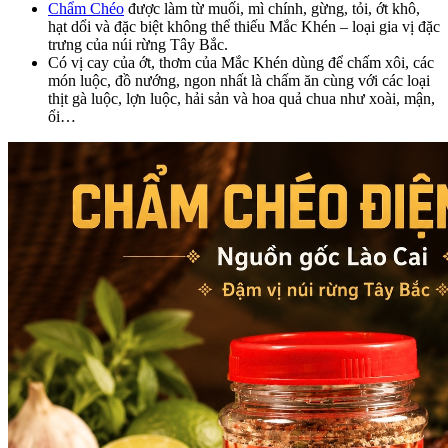
Chẩm Chéo
được làm từ muối, mì chính, gừng, tỏi, ớt khô,
hạt dổi và đặc biệt không thể thiếu Mắc Khén – loại gia vị đặc
trưng của núi rừng Tây Bắc.
Có vị cay của ớt, thơm của Mắc Khén dùng để chấm xôi, các
món luộc, đồ nướng, ngon nhất là chấm ăn cùng với các loại
thịt gà luộc, lợn luộc, hải sản và hoa quả chua như xoài, mận,
ổi…