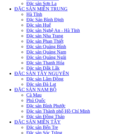
Đặc sản Sơn La
ĐẶC SẢN MIỀN TRUNG
Hà Tĩnh
Đặc Sản Bình Định
Đặc sản Huế
Đặc sản Nghệ An - Hà Tĩnh
Đặc sản Nha Trang
Đặc sản Phan Thiết
Đặc sản Quảng Bình
Đặc sản Quảng Nam
Đặc sản Quảng Ngãi
Đặc sản Thanh Hóa
Đặc sản Đắk Lắk
ĐẶC SẢN TÂY NGUYÊN
Đặc sản Lâm Đồng
Đặc sản Đà Lạt
ĐẶC SẢN NAM BỘ
Cà Mau
Phú Quốc
Đặc sản Bình Phước
Đặc sản Thành phố Hồ Chí Minh
Đặc sản Đồng Tháp
ĐẶC SẢN MIỀN TÂY
Đặc sản Bến Tre
Đặc sản Sóc Trăng