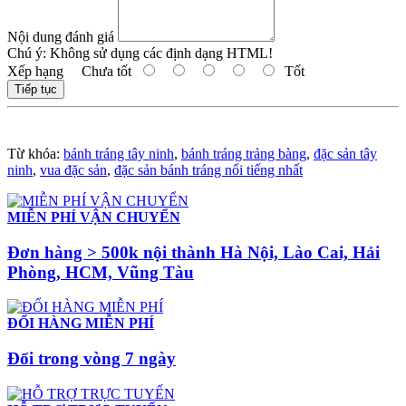
Nội dung đánh giá
Chú ý:
Không sử dụng các định dạng HTML!
Xếp hạng
Chưa tốt
Tốt
Tiếp tục
Từ khóa:
bánh tráng tây ninh
,
bánh tráng trảng bàng
,
đặc sản tây
ninh
,
vua đặc sản
,
đặc sản bánh tráng nổi tiếng nhất
MIỄN PHÍ VẬN CHUYỂN
Đơn hàng > 500k nội thành Hà Nội, Lào Cai, Hải
Phòng, HCM, Vũng Tàu
ĐỔI HÀNG MIỄN PHÍ
Đổi trong vòng 7 ngày