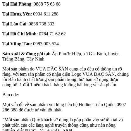
Tại Hải Phòng
: 0888 75 63 68
Tại Hưng Yên
: 0934 611 288
Tại Lào
Cai
: 0836 738 333
Tại Hồ Chí Minh
: 0764 71 62 62
Tại Vũng Tàu
: 0983 003 524
Sản xuất & đóng gói tại:
Ấp Phước Hiệp, xã Gia Bình, huyện
Trảng Bàng, Tây Ninh
Mọi sản phẩm do VUA ĐẶC SẢN cung cấp đều có thông tin rõ
ràng, với tem sản phẩm có nhận diện Logo VUA ĐẶC SẢN, chúng
tôi Bảo hành chất lượng sản phẩm trong thời hạn sử dụng được
công bố. 1 đổi 1 nếu khách hàng không hài lòng về sản phẩm.
Barcode:
Mọi vấn đề về sản phẩm vui lòng liên hệ Hotline Toàn Quốc: 0907
266 388 để được tư vấn tốt nhất
"Mỗi sản phẩm Quý khách sử dụng là góp phần vào sự tồn tại và
phát triển của các làng nghề truyền thống cũng như nền nông
nghiệp Việt Nam" - VUA ĐẶC SẢN -