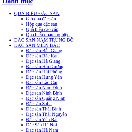
Danh mục
QUÀ BIẾU ĐẶC SẢN
Giỏ quà đặc sản
Hộp quà đặc sản
Quà biếu cao cấp
Quà biếu doanh nghiệp
ĐẶC SẢN NAM TRUNG BỘ
ĐẶC SẢN MIỀN BẮC
Đặc sản Bắc Giang
Đặc sản Bắc Kạn
Đặc sản Hà Giang
Đặc sản Hải Dương
Đặc sản Hải Phòng
Đặc sản Hưng Yên
Đặc sản Lào Cai
Đặc sản Nam Định
Đặc sản Ninh Bình
Đặc sản Quảng Ninh
Đặc sản SaPa
Đặc sản Thái Bình
Đặc sản Thái Nguyên
Đặc sản Yên Bái
Đặc Sản Hà Nội
Đặc sản Hà Nam