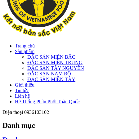
Trang chủ
Sản phẩm
ĐẶC SẢN MIỀN BẮC
ĐẶC SẢN MIỀN TRUNG
ĐẶC SẢN TÂY NGUYÊN
ĐẶC SẢN NAM BỘ
ĐẶC SẢN MIỀN TÂY
Giới thiệu
Tin tức
Liên hệ
Hệ Thống Phân Phối Toàn Quốc
Điện thoại
0936103102
Danh mục