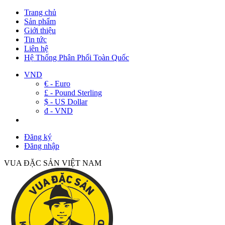
Trang chủ
Sản phẩm
Giới thiệu
Tin tức
Liên hệ
Hệ Thống Phân Phối Toàn Quốc
VND
€ - Euro
£ - Pound Sterling
$ - US Dollar
đ - VND
Đăng ký
Đăng nhập
VUA ĐẶC SẢN VIỆT NAM