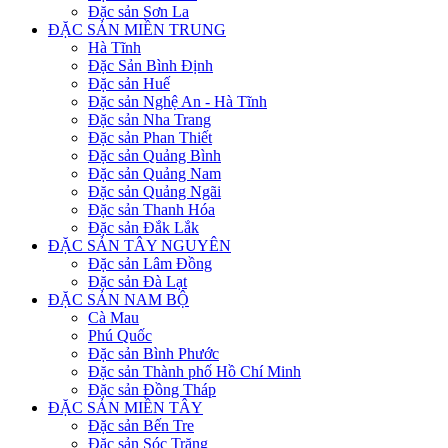
Đặc sản Sơn La
ĐẶC SẢN MIỀN TRUNG
Hà Tĩnh
Đặc Sản Bình Định
Đặc sản Huế
Đặc sản Nghệ An - Hà Tĩnh
Đặc sản Nha Trang
Đặc sản Phan Thiết
Đặc sản Quảng Bình
Đặc sản Quảng Nam
Đặc sản Quảng Ngãi
Đặc sản Thanh Hóa
Đặc sản Đắk Lắk
ĐẶC SẢN TÂY NGUYÊN
Đặc sản Lâm Đồng
Đặc sản Đà Lạt
ĐẶC SẢN NAM BỘ
Cà Mau
Phú Quốc
Đặc sản Bình Phước
Đặc sản Thành phố Hồ Chí Minh
Đặc sản Đồng Tháp
ĐẶC SẢN MIỀN TÂY
Đặc sản Bến Tre
Đặc sản Sóc Trăng