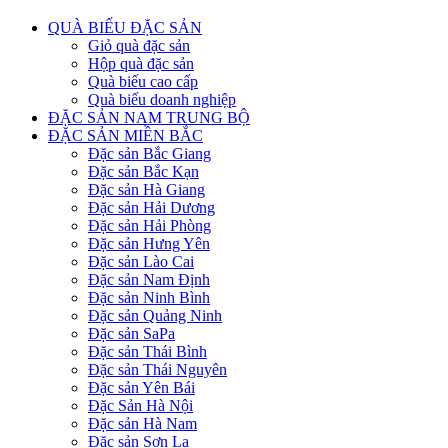
QUÀ BIẾU ĐẶC SẢN
Giỏ quà đặc sản
Hộp quà đặc sản
Quà biếu cao cấp
Quà biếu doanh nghiệp
ĐẶC SẢN NAM TRUNG BỘ
ĐẶC SẢN MIỀN BẮC
Đặc sản Bắc Giang
Đặc sản Bắc Kạn
Đặc sản Hà Giang
Đặc sản Hải Dương
Đặc sản Hải Phòng
Đặc sản Hưng Yên
Đặc sản Lào Cai
Đặc sản Nam Định
Đặc sản Ninh Bình
Đặc sản Quảng Ninh
Đặc sản SaPa
Đặc sản Thái Bình
Đặc sản Thái Nguyên
Đặc sản Yên Bái
Đặc Sản Hà Nội
Đặc sản Hà Nam
Đặc sản Sơn La