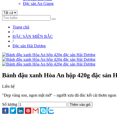
Đặc sản An Giang
Trang chủ
/
ĐẶC SẢN MIỀN BẮC
/
Đặc sản Hải Dương
Bánh đậu xanh Hòa An hộp 420g đặc sản 
Liên hệ
"Đẹp vàng son, ngon mật mỡ" – người xưa đã đúc kết cái thơm ngon
Số lượng
Thêm vào giỏ