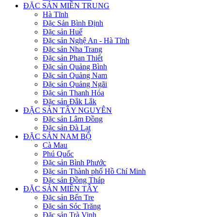
ĐẶC SẢN MIỀN TRUNG
Hà Tĩnh
Đặc Sản Bình Định
Đặc sản Huế
Đặc sản Nghệ An - Hà Tĩnh
Đặc sản Nha Trang
Đặc sản Phan Thiết
Đặc sản Quảng Bình
Đặc sản Quảng Nam
Đặc sản Quảng Ngãi
Đặc sản Thanh Hóa
Đặc sản Đắk Lắk
ĐẶC SẢN TÂY NGUYÊN
Đặc sản Lâm Đồng
Đặc sản Đà Lạt
ĐẶC SẢN NAM BỘ
Cà Mau
Phú Quốc
Đặc sản Bình Phước
Đặc sản Thành phố Hồ Chí Minh
Đặc sản Đồng Tháp
ĐẶC SẢN MIỀN TÂY
Đặc sản Bến Tre
Đặc sản Sóc Trăng
Đặc sản Trà Vinh