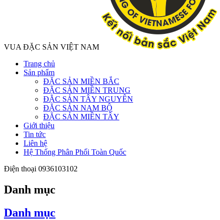
VUA ĐẶC SẢN VIỆT NAM
Trang chủ
Sản phẩm
ĐẶC SẢN MIỀN BẮC
ĐẶC SẢN MIỀN TRUNG
ĐẶC SẢN TÂY NGUYÊN
ĐẶC SẢN NAM BỘ
ĐẶC SẢN MIỀN TÂY
Giới thiệu
Tin tức
Liên hệ
Hệ Thống Phân Phối Toàn Quốc
Điện thoại
0936103102
Danh mục
Danh mục