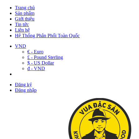
Trang chủ
Sản phẩm
Giới thiệu
Tin tức
Liên hệ
Hệ Thống Phân Phối Toàn Quốc
VND
€ - Euro
£ - Pound Sterling
$ - US Dollar
đ - VND
Đăng ký
Đăng nhập