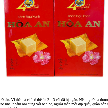
i ăn. Vì thế mà chỉ có thể ăn 2 – 3 cái đã bị ngán. Nên người ta thườn
tao nhã, nhâm nhi cùng với bạn bè, người thân mỗi dịp quây quần bên 