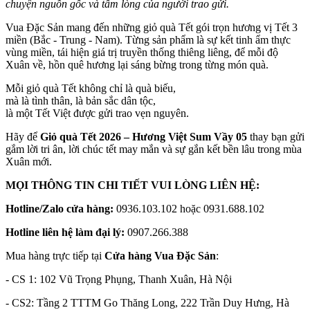
chuyện nguồn gốc và tấm lòng của người trao gửi.
Vua Đặc Sản mang đến những giỏ quà Tết gói trọn hương vị Tết 3
miền (Bắc - Trung - Nam). Từng sản phẩm là sự kết tinh ẩm thực
vùng miền, tái hiện giá trị truyền thống thiêng liêng, để mỗi độ
Xuân về, hồn quê hương lại sáng bừng trong từng món quà.
Mỗi giỏ quà Tết không chỉ là quà biếu,
mà là tình thân, là bản sắc dân tộc,
là một Tết Việt được gửi trao vẹn nguyên.
Hãy để
Giỏ quà Tết 2026 – Hương Việt Sum Vầy 05
thay bạn gửi
gắm lời tri ân, lời chúc tết may mắn và sự gắn kết bền lâu trong mùa
Xuân mới.
MỌI THÔNG TIN CHI TIẾT VUI LÒNG LIÊN HỆ:
Hotline/Zalo cửa hàng:
0936.103.102 hoặc 0931.688.102
Hotline liên hệ làm đại lý:
0907.266.388
Mua hàng trực tiếp tại
Cửa hàng Vua Đặc Sản
:
- CS 1: 102 Vũ Trọng Phụng, Thanh Xuân, Hà Nội
- CS2: Tầng 2 TTTM Go Thăng Long, 222 Trần Duy Hưng, Hà