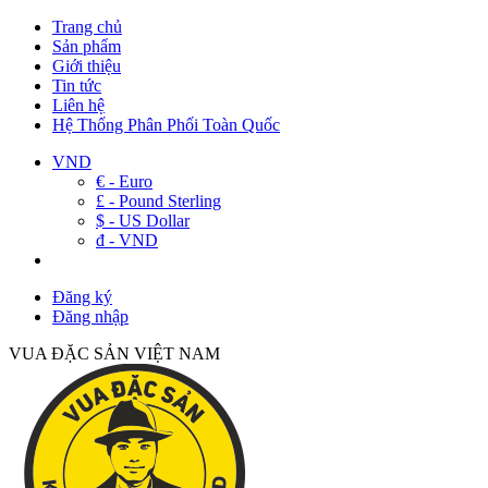
Trang chủ
Sản phẩm
Giới thiệu
Tin tức
Liên hệ
Hệ Thống Phân Phối Toàn Quốc
VND
€ - Euro
£ - Pound Sterling
$ - US Dollar
đ - VND
Đăng ký
Đăng nhập
VUA ĐẶC SẢN VIỆT NAM