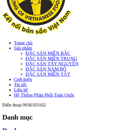
Trang chủ
Sản phẩm
ĐẶC SẢN MIỀN BẮC
ĐẶC SẢN MIỀN TRUNG
ĐẶC SẢN TÂY NGUYÊN
ĐẶC SẢN NAM BỘ
ĐẶC SẢN MIỀN TÂY
Giới thiệu
Tin tức
Liên hệ
Hệ Thống Phân Phối Toàn Quốc
Điện thoại
0936103102
Danh mục