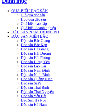
Danh mục
QUÀ BIẾU ĐẶC SẢN
Giỏ quà đặc sản
Hộp quà đặc sản
Quà biếu cao cấp
Quà biếu doanh nghiệp
ĐẶC SẢN NAM TRUNG BỘ
ĐẶC SẢN MIỀN BẮC
Đặc sản Bắc Giang
Đặc sản Bắc Kạn
Đặc sản Hà Giang
Đặc sản Hải Dương
Đặc sản Hải Phòng
Đặc sản Hưng Yên
Đặc sản Lào Cai
Đặc sản Nam Định
Đặc sản Ninh Bình
Đặc sản Quảng Ninh
Đặc sản SaPa
Đặc sản Thái Bình
Đặc sản Thái Nguyên
Đặc sản Yên Bái
Đặc Sản Hà Nội
Đặc sản Hà Nam