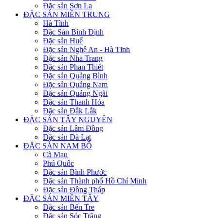
Đặc sản Sơn La
ĐẶC SẢN MIỀN TRUNG
Hà Tĩnh
Đặc Sản Bình Định
Đặc sản Huế
Đặc sản Nghệ An - Hà Tĩnh
Đặc sản Nha Trang
Đặc sản Phan Thiết
Đặc sản Quảng Bình
Đặc sản Quảng Nam
Đặc sản Quảng Ngãi
Đặc sản Thanh Hóa
Đặc sản Đắk Lắk
ĐẶC SẢN TÂY NGUYÊN
Đặc sản Lâm Đồng
Đặc sản Đà Lạt
ĐẶC SẢN NAM BỘ
Cà Mau
Phú Quốc
Đặc sản Bình Phước
Đặc sản Thành phố Hồ Chí Minh
Đặc sản Đồng Tháp
ĐẶC SẢN MIỀN TÂY
Đặc sản Bến Tre
Đặc sản Sóc Trăng