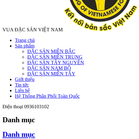
VUA ĐẶC SẢN VIỆT NAM
Trang chủ
Sản phẩm
ĐẶC SẢN MIỀN BẮC
ĐẶC SẢN MIỀN TRUNG
ĐẶC SẢN TÂY NGUYÊN
ĐẶC SẢN NAM BỘ
ĐẶC SẢN MIỀN TÂY
Giới thiệu
Tin tức
Liên hệ
Hệ Thống Phân Phối Toàn Quốc
Điện thoại
0936103102
Danh mục
Danh mục